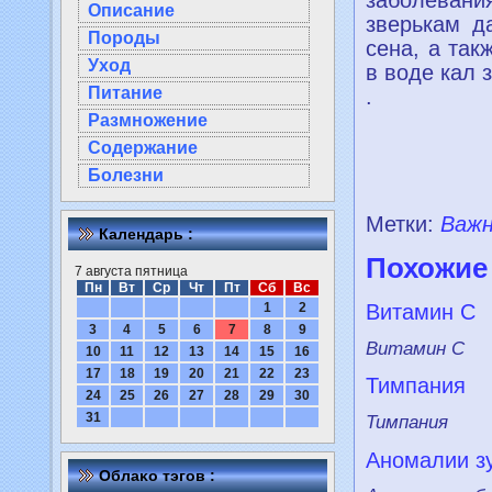
Описание
зверькам д
Породы
сeна, а так
Уход
в воде кал 
Питание
.
Размножение
Содержание
Болезни
Метки:
Важ
Календарь :
Похожие
7 августа пятница
Пн
Вт
Ср
Чт
Пт
Сб
Вс
1
2
Витамин С
3
4
5
6
7
8
9
Витамин С
10
11
12
13
14
15
16
17
18
19
20
21
22
23
Тимпания
24
25
26
27
28
29
30
31
Тимпания
Аномалии з
Облаκо тэгов :