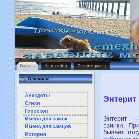
Главная
Карта сайта
Списки страниц
Основное :
Анекдоты
Энтерит
Стихи
Гороскоп
Энтерит —
Имена для самок
свинки. Пр
Имена для самцов
бывает отс
История
заболеван