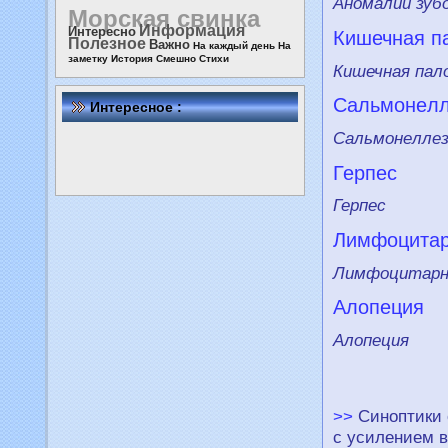
Аномалии зуб
Морская свинка
Информация
Интересно
Кишечная п
Полезное
Важно
На каждый день
На
заметку
История
Смешно
Стихи
Кишечная пал
Сальмонeлл
Интересное :
Сальмонeлле
Герпес
Герпес
Лимфоцитар
Лимфоцитарн
Алопеция
Алопеция
>>
Синоптики 
с усилением в