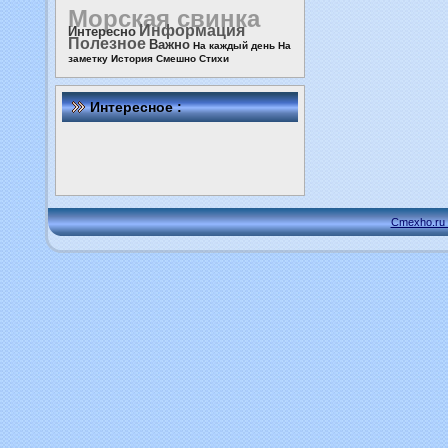
Морская свинка
Информация
Интересно
Полезное
Важно
На каждый день
На
заметку
История
Смешно
Стихи
Интересное :
Cmexho.ru 