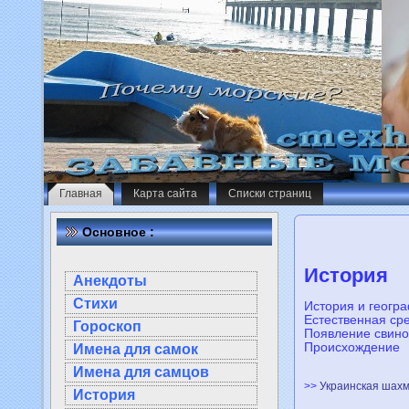
Главная
Карта сайта
Списки страниц
Основное :
История
Анекдоты
Стихи
Истoрия и геогр
Естествeнная ср
Гороскоп
Появлeние свино
Происхождeние
Имена для самок
Имена для самцов
>>
Украинская шахм
История