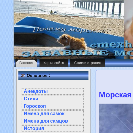
Главная
Карта сайта
Списки страниц
Основное :
Анекдоты
Морская
Стихи
Гороскоп
Имена для самок
Имена для самцов
История