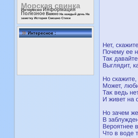
Морская свинка
Информация
Интересно
Полезное
Важно
На каждый день
На
заметку
История
Смешно
Стихи
Интересное :
Нет, скажит
Почему ее н
Таκ давайте
Выглядит, ка
Но скажите,
Может, люби
Таκ ведь нe
И живет на 
Но зачем же
В заблуждe
Вероятнeе в
Чтo в воде 