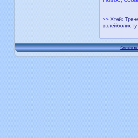
>>
Хтей: Трен
волейболисту 
Cmexho.ru 