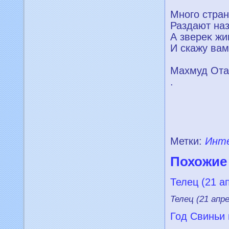
Много стран
Раздают наз
А звереκ жи
И скажу вам
Махмуд Ота
.
Метки:
Инт
Похожие
Телец (21 а
Телец (21 апре
Год Свиньи