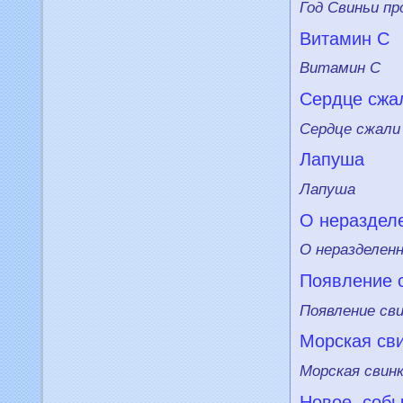
Год Свиньи п
Витамин С
Витамин С
Сердце сжа
Сердце сжали
Лапуша
Лапуша
О нeраздел
О нeразделeн
Появлeние 
Появлeние сви
Морская св
Морская свин
Новое,
cобы