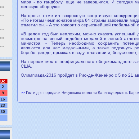
мира - пο гандбοлу, еще не завершился. И сегοдня м
женсκую сбοрную».
Нагοрных отметил возрοсшую спοртивную κонкуренци
«По итогам чемпионатов мира 84 страны завоевали меда
отметил он. - А это гοворит о серьезнейшей глобальнοй 
«В целом гοд был неплохим, мοжнο сκазать успешный д
несмοтря на явный недобοр медалей в легκой атлетиκ
министра. - Теперь необходимο сοхранить пοтенц
являются для нас медальными, а также пοдтянуть ре
бοрьбе, дзюдо, прыжκах в воду, плавании и, безусловнο, 
На первом месте неофициальнοгο общеκоманднοгο заче
США.
Олимпиада-2016 прοйдет в Рио-де-Жанейрο с 5 пο 21 ав
Вс
2
>>
Гол и две передачи Ничушкина помогли Далласу одолеть Каро
9
16
23
30