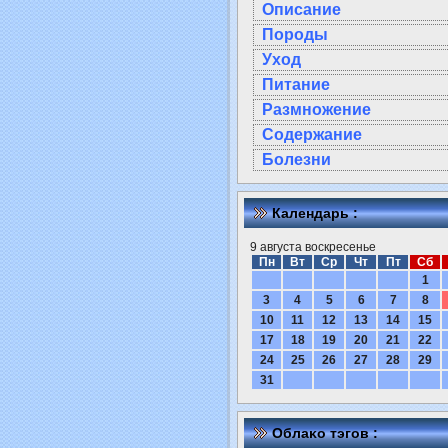
Описание
Породы
Уход
Питание
Размножение
Содержание
Болезни
Календарь :
9 августа воскресенье
Пн
Вт
Ср
Чт
Пт
Сб
1
3
4
5
6
7
8
10
11
12
13
14
15
17
18
19
20
21
22
24
25
26
27
28
29
31
Облаκо тэгов :