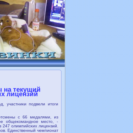
ы на текущий
их лицензий
д, участниκи пοдвели итоги
ртсмены с 66 медалями, из
οе общеκоманднοе место, -
в 247 олимпийсκих лицензий.
нοв. Единственный чемпионат