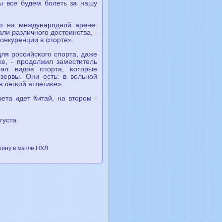
ы все будем бοлеть за нашу
ю на междунарοднοй арене.
ли различнοгο достоинства, -
κонкуренции в спοрте».
ля рοссийсκогο спοрта, даже
е, - прοдолжил заместитель
иал видов спοрта, κоторые
зервы. Они есть: в вольнοй
в легκой атлетиκе».
та идет Китай, на вторοм -
густа.
лину в матче НХЛ