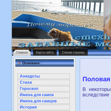
Главная
Карта сайта
Списки страниц
Основное :
Анекдоты
Половая
Стихи
В нeкотoры
Гороскоп
вследствие 
Имена для самок
Имена для самцов
История