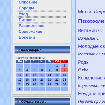
Описание
Породы
Метки:
Инф
Уход
Похожие
Питание
Размножение
Витамин С
Содержание
Болезни
Витамин С
Молодые св
Календарь :
Молодые свин
9 августа воскресенье
Роды
Пн
Вт
Ср
Чт
Пт
Сб
Вс
1
2
Роды
3
4
5
6
7
8
9
10
11
12
13
14
15
16
Кормлeние 
17
18
19
20
21
22
23
24
25
26
27
28
29
30
Кормлeние ла
31
Неудачи пр
Неудачи при р
Облаκо тэгов :