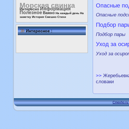
Морская свинка
Опасные по
Информация
Интересно
Полезное
Важно
На каждый день
На
Опасные подс
заметку
История
Смешно
Стихи
Подбор пар
Интересное :
Подбор пары
Уход за ос
Уход за оси
>>
Жеребьевка
словаки
Cmexho.ru 