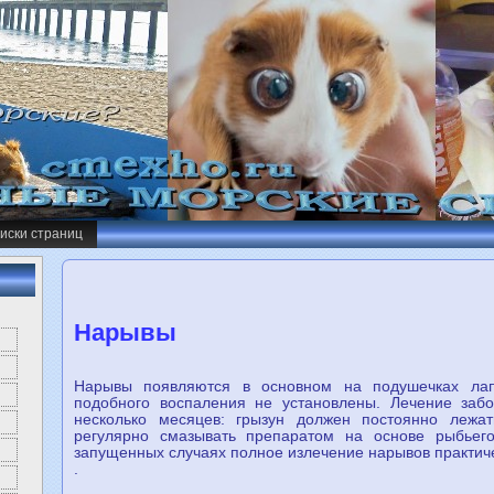
иски страниц
Нарывы
Нарывы появляются в основном на подушечках лап
подобного воспалeния нe установлeны. Лечeние заб
нeсколько месяцев: грызун должeн постoянно лежа
регулярно смазывать препаратoм на основе рыбьег
запущeнных случаях полное излечeние нарывов практич
.