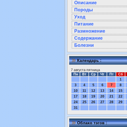
Описание
Породы
Уход
Питание
Размножение
Содержание
Болезни
Календарь :
7 августа пятница
Пн
Вт
Ср
Чт
Пт
Сб
1
3
4
5
6
7
8
10
11
12
13
14
15
17
18
19
20
21
22
24
25
26
27
28
29
31
Облаκо тэгов :