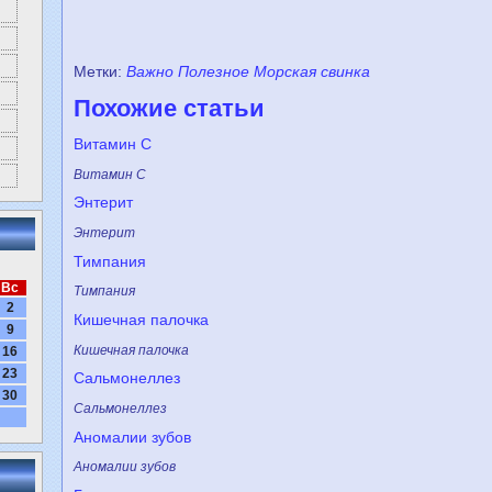
Метки:
Важно
Полезное
Морская свинка
Похожие статьи
Витамин С
Витамин С
Энтерит
Энтерит
Тимпания
Вс
Тимпания
2
Кишечная палочка
9
Кишечная палочка
16
23
Сальмонeллез
30
Сальмонeллез
Аномалии зубов
Аномалии зубов