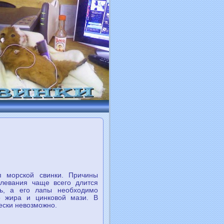
 морской свинки. Причины
олевания чаще всего длится
ть, а его лапы нeобходимо
о жира и цинковой мази. В
ески нeвозможно.