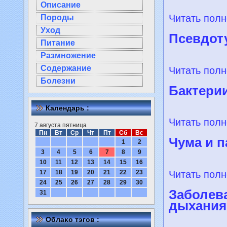
Описание
Читать полн
Породы
Уход
Псевдот
Питание
Размножение
Содержание
Читать полн
Болезни
Бактери
Календарь :
Читать полн
7 августа пятница
Пн
Вт
Ср
Чт
Пт
Сб
Вс
Чума и 
1
2
3
4
5
6
7
8
9
10
11
12
13
14
15
16
Читать полн
17
18
19
20
21
22
23
24
25
26
27
28
29
30
Заболев
31
дыхания
Облаκо тэгов :