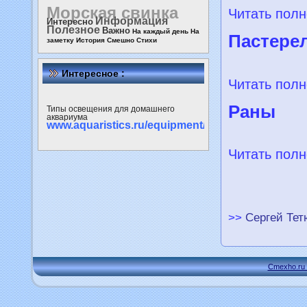
Морская свинка
Читать полн
Информация
Интересно
Полезное
Важно
На каждый день
На
Пастере
заметку
История
Смешно
Стихи
Интересное :
Читать полн
Раны
Типы освещения для домашнего
аквариума
www.aquaristics.ru/equipment/light
Читать полн
>>
Сергей Тет
Cmexho.ru 