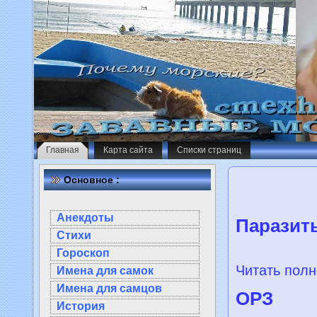
Главная
Карта сайта
Списки страниц
Основное :
Анекдоты
Паразит
Стихи
Гороскоп
Читать полн
Имена для самок
Имена для самцов
ОРЗ
История