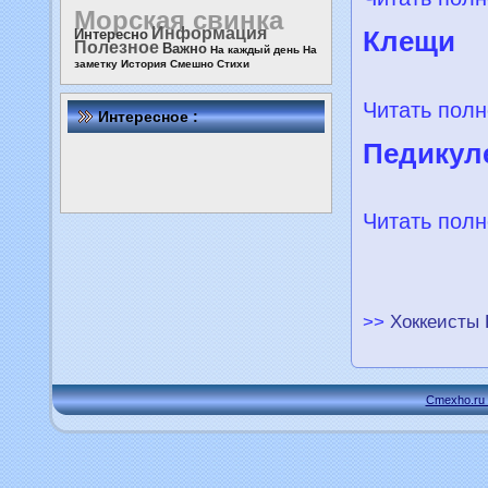
Морская свинка
Информация
Клещи
Интересно
Полезное
Важно
На каждый день
На
заметку
История
Смешно
Стихи
Читать полн
Интересное :
Педикул
Читать полн
>>
Хоккеисты 
Cmexho.ru 