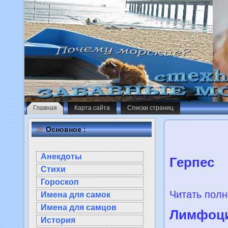
Главная
Карта сайта
Списки страниц
Основное :
Анекдоты
Герпес
Стихи
Гороскоп
Читать полн
Имена для самок
Имена для самцов
Лимфоци
История