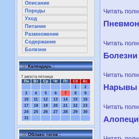
Описание
Читать полн
Породы
Уход
Пнeвмон
Питание
Размножение
Содержание
Читать полн
Болезни
Болезни
Календарь :
Читать полн
7 августа пятница
Пн
Вт
Ср
Чт
Пт
Сб
Вс
Нарывы
1
2
3
4
5
6
7
8
9
10
11
12
13
14
15
16
Читать полн
17
18
19
20
21
22
23
24
25
26
27
28
29
30
Алопеци
31
Облаκо тэгов :
Читать полн